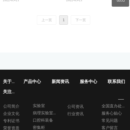
2022-03-21
2022-03-21
学仪器有限公司主要代理欧美实
题，项目名称为实验室生物安全
验室仪器，其应用领域覆盖：分
关键技术和标准研究《高致病性
微信二维码
上一页
1
下一页
子生物学、细胞生物学、微生物
微生物气溶胶试验防护隔离屏障
检测、病理学、常规检测实验
关键技术和产品研究》-一负压隔
室，我们与国外二十多家知名的
离装置Ⅲ级生物安全柜研发和试
实验室设备厂商保持良好的合作
制。
关系，公司骨干人员多次赴欧美
参加厂商培训学习，积累了丰富
的经验，能够为国内的高校、医
院、科研机构及企业等提供优质
的产品、专业的建议、全面及时
关于世安
产品中心
新闻资讯
服务中心
联系我们
的服务。多年来，世安多特凭
借“诚信、负责、优质”的经营理
关注我们
念，深受广大用户和代理商的欢
迎。公司通过规范、高效的企业
实验室
全国直办处导航图
公司简介
公司资讯
管理制度，以及和谐、精干的团
病理实验室设备
服务心贴心
企业文化
行业资讯
队，正稳步向更高层次和更大规
口腔科装备
常见问题
专利证书
模发展。
密集柜
客户留言
荣誉资质