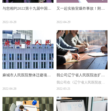
与您相约2022第十九届中国国
又一起实验室爆炸事故！附实
际检验医学暨输血仪器试剂博
验室安全培训
2022-10-28
2022-04-29
览会(CACLP)
麻城市人民医院整体迁建项目
我公司辽宁省人民医院改扩建
我公司在《辽宁省人民医院改扩
口腔科医用台柜工程及安装项
门诊病房综合楼项目中标
建门诊病房综合楼项目检验医学
2022-04-28
2022-03-21
目
科、病理科通风设备及实验器材
采购项目》中中标