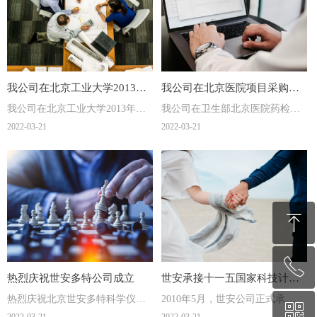
我公司在北京工业大学2013年
我公司在北京医院项目采购中
我公司在北京工业大学2013年度
我公司在卫生部北京医院药检
度采购项目中中标
中标
采购项目中中标
科、病理科实验家具及病理密集
2022-03-21
2022-03-21
柜采购项目中标
ꁸ
ꂅ
回到顶部
热烈庆祝世安多特公司成立
世安承接十一五国家科技计划
热烈庆祝北京世安多特科学仪器
2010年5月，世安公司正式承
课题
ꀥ
400-608-7881
有限公司成立，北京世安多特科
接“十一五”国家科技支撑计划课