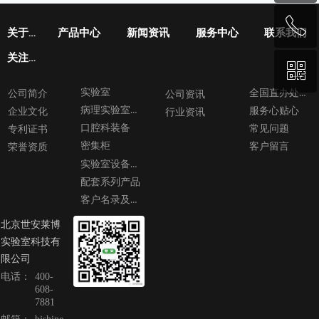
ꂅ
回到顶部
关于世安
产品中心
新闻资讯
服务中心
联系我们
关注我们
ꀥ
400-608-7881
实验室
全国直办处导航图
公司简介
公司资讯
病理实验室设备
服务心贴心
企业文化
行业资讯
微信二维码
口腔科装备
常见问题
专利证书
密集柜
客户留言
荣誉资质
实验室设备及工程
配套系列产品
客户名录及案例
北京世安莱博
实验室科技有
限公司
电话：
400-
608-
7881